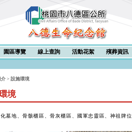
跳到主要內容區塊
園區導覽
線上查詢
活動花絮
殯葬資訊
簡介
>
設施環境
環境
園化墓地、骨骸櫃區、骨灰櫃區、國軍忠靈區、神祖牌位