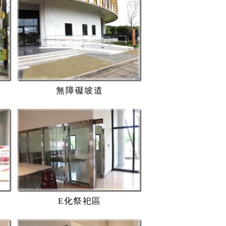
無障礙坡道
E化祭祀區