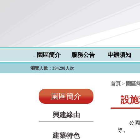
園區簡介
服務公告
申辦須知
:::
瀏覽人數：
394298
人次
:::
首頁
>
園區
園區簡介
設施
:::
興建緣由
公
等。
建築特色