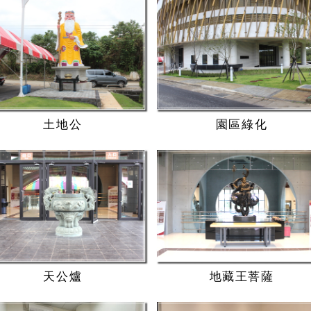
土地公
園區綠化
天公爐
地藏王菩薩