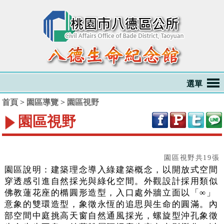
跳到主要內容區塊
選單
首頁
>
園區導覽
>
園區視野
園區視野
:::
園區視野共19張
園區說明：建築理念導入綠建築概念，以開放式空間
穿透感引進自然採光與綠化空間。外觀設計採用類似
佛教蓮花座的橢圓形造型，入口處外牆立面以「∞」
意象的雙環造型，象徵永恆的追思與生命的圓滿。內
部空間中庭挑高天窗自然通風採光，螺旋型沖孔象徵